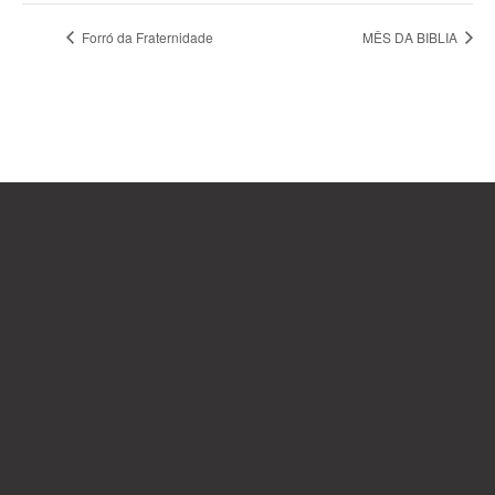
Forró da Fraternidade
MÊS DA BIBLIA